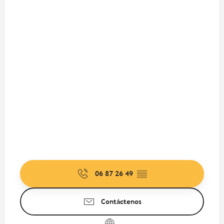
06 87 26 49
▒▒
Contáctenos