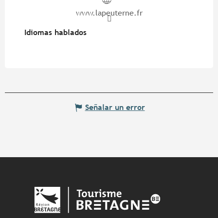
www.lapeuterne.fr
Idiomas hablados
Idiomas hablados
Señalar un error