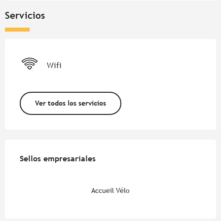
Servicios
Wifi
Ver todos los servicios
Oferta de prestaciones
Sellos empresariales
Sellos empresariales
Accueil Vélo