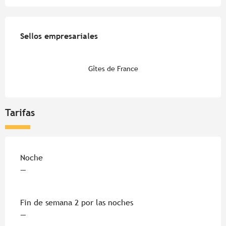
Oferta de prestaciones
Sellos empresariales
Sellos empresariales
Gîtes de France
Tarifas
Tarifas 2026
Noche
—
Fin de semana 2 por las noches
—