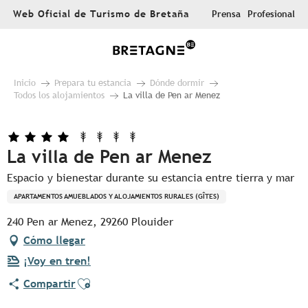
Aller
Web Oficial de Turismo de Bretaña
Prensa
Profesional
au
contenu
principal
Inicio
Prepara tu estancia
Dónde dormir
Todos los alojamientos
La villa de Pen ar Menez
La villa de Pen ar Menez
Espacio y bienestar durante su estancia entre tierra y mar
APARTAMENTOS AMUEBLADOS Y ALOJAMIENTOS RURALES (GÎTES)
240 Pen ar Menez, 29260 Plouider
Cómo llegar
¡Voy en tren!
Ajouter aux favoris
Compartir