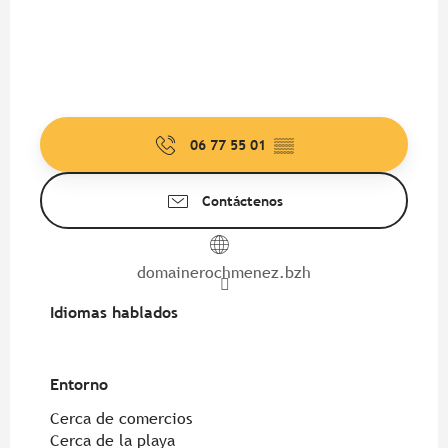
06 77 55 01
▒▒
Contáctenos
domainerochmenez.bzh
Idiomas hablados
Idiomas hablados
Entorno
Entorno
Cerca de comercios
Cerca de la playa