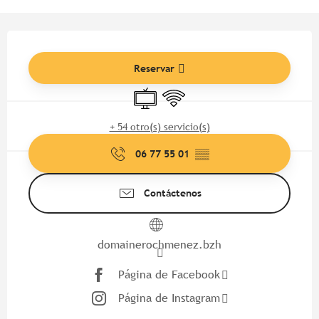
Horarios y datos de contacto
Reservar
Televisión
Wifi
+ 54 otro(s) servicio(s)
06 77 55 01
▒▒
Contáctenos
domainerochmenez.bzh
Página de Facebook
Página de Instagram