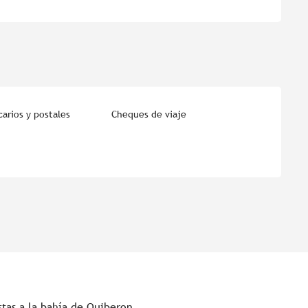
arios y postales
Cheques de viaje
stas a la bahía de Quiberon