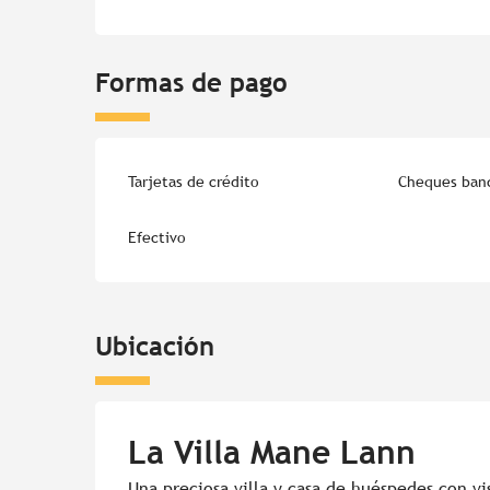
Formas de pago
Tarjetas de crédito
Cheques banc
Efectivo
Ubicación
La Villa Mane Lann
Una preciosa villa y casa de huéspedes con vi