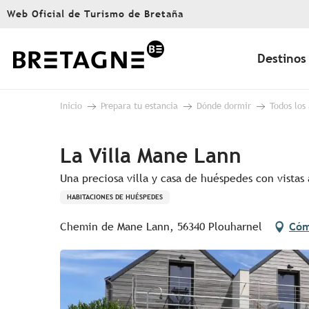
Aller
Web Oficial de Turismo de Bretaña
au
contenu
principal
Destinos
Inicio
Prepara tu estancia
Dónde dormir
Todos los
La Villa Mane Lann
Una preciosa villa y casa de huéspedes con vistas
HABITACIONES DE HUÉSPEDES
Chemin de Mane Lann, 56340 Plouharnel
Cóm