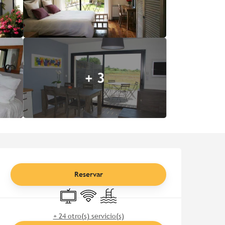
+ 3
Horarios y datos de contac
Reservar
Televisión
Wifi
Piscina
+ 24 otro(s) servicio(s)