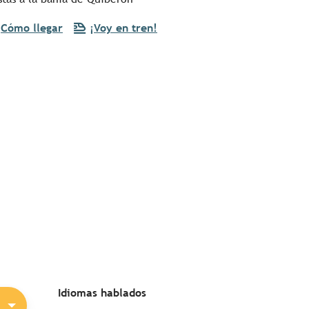
Cómo llegar
¡Voy en tren!
Idiomas hablados
Idiomas hablados