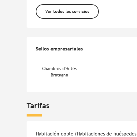
Ver todos los servicios
Oferta de prestacion
Sellos empresariales
Sellos empresariales
Chambres d'Hôtes
Bretagne
Tarifas
Tarifas 2026
Habitación doble (Habitaciones de huéspedes