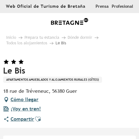
Aller
Web Oficial de Turismo de Bretaña
Prensa
Profesional
au
contenu
principal
Inicio
Prepara tu estancia
Dónde dormir
Todos los alojamientos
Le Bis
Le Bis
APARTAMENTOS AMUEBLADOS Y ALOJAMIENTOS RURALES (GÎTES)
18 rue de Tréveneuc, 56380 Guer
Cómo llegar
¡Voy en tren!
Ajouter aux favoris
Compartir