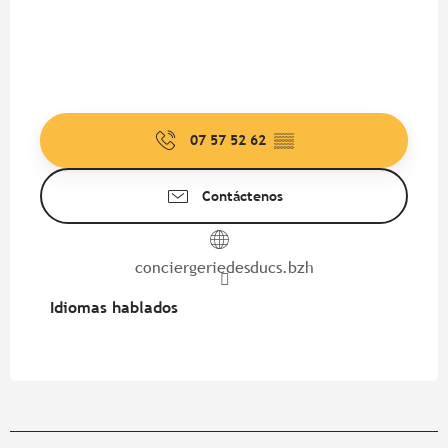
07 57 52 62
▒▒
Contáctenos
conciergeriedesducs.bzh
Idiomas hablados
Idiomas hablados