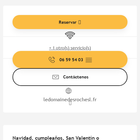
Horarios y datos de contacto
Reservar
Wifi
+ 1 otro(s) servicio(s)
06 59 54 03
▒▒
Contáctenos
ledomainedesrochesl.fr
Descripción
Navidad, cumpleaños, San Valentín o 