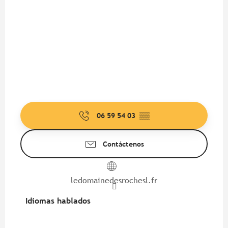
06 59 54 03
▒▒
Contáctenos
ledomainedesrochesl.fr
Idiomas hablados
Idiomas hablados