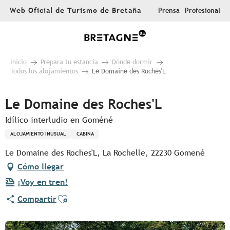
Aller
Web Oficial de Turismo de Bretaña
Prensa
Profesional
au
contenu
principal
Inicio
Prepara tu estancia
Dónde dormir
Todos los alojamientos
Le Domaine des Roches'L
Le Domaine des Roches'L
Idílico interludio en Goméné
ALOJAMIENTO INUSUAL
CABINA
Le Domaine des Roches'L, La Rochelle, 22230 Gomené
Cómo llegar
¡Voy en tren!
Ajouter aux favoris
Compartir