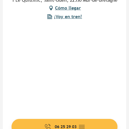
1 Le Quistillic, Saint-Guen, 22530 Mûr-de-Bretagne
Cómo llegar
¡Voy en tren!
06 25 29 03
▒▒