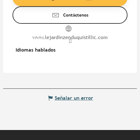
Contáctenos
www.lejardinzenduquistillic.com
Idiomas hablados
Idiomas hablados
Señalar un error