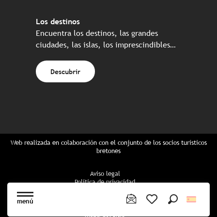
Los destinos
Encuentra los destinos, las grandes
ciudades, las islas, los imprescindibles…
Descubrir
Web realizada en colaboración con el conjunto de los socios turísticos
bretones
Aviso legal
Política de privacidad
Política de Cookies
Configuración de cookies
menú
Reserva CGU
Buscar
Voir les favoris
mapa del sitio