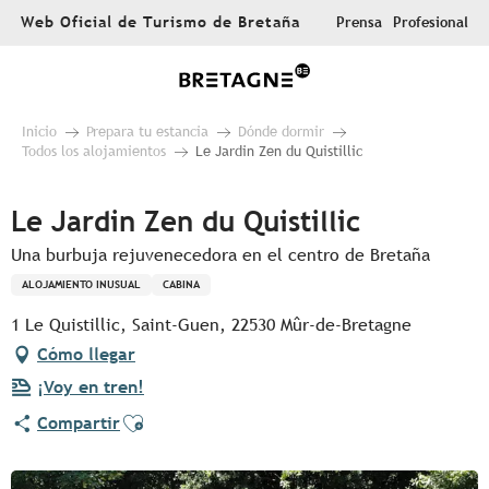
Aller
Web Oficial de Turismo de Bretaña
Prensa
Profesional
au
contenu
principal
Inicio
Prepara tu estancia
Dónde dormir
Todos los alojamientos
Le Jardin Zen du Quistillic
Le Jardin Zen du Quistillic
Una burbuja rejuvenecedora en el centro de Bretaña
ALOJAMIENTO INUSUAL
CABINA
1 Le Quistillic, Saint-Guen, 22530 Mûr-de-Bretagne
Cómo llegar
¡Voy en tren!
Ajouter aux favoris
Compartir