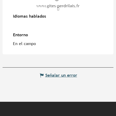
www.gites-perdrilais.fr
Idiomas hablados
Idiomas hablados
Entorno
Entorno
En el campo
Señalar un error