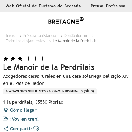
Aller
Web Oficial de Turismo de Bretaña
Prensa
Profesional
au
contenu
principal
Inicio
Prepara tu estancia
Dónde dormir
Todos los alojamientos
Le Manoir de la Perdrilais
Le Manoir de la Perdrilais
Acogedoras casas rurales en una casa solariega del siglo XIV
en el País de Redon
APARTAMENTOS AMUEBLADOS Y ALOJAMIENTOS RURALES (GÎTES)
1 la perdrilais, 35550 Pipriac
Cómo llegar
¡Voy en tren!
Ajouter aux favoris
Compartir