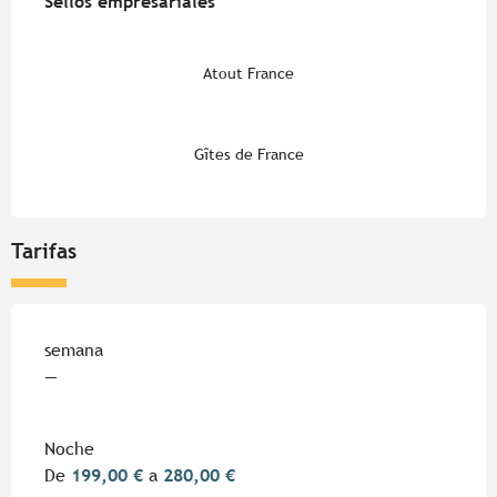
Sellos empresariales
Sellos empresariales
Atout France
Gîtes de France
Tarifas
Tarifas 2026
semana
—
Noche
De
199,00 €
a
280,00 €