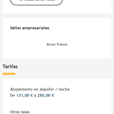
Oferta de prestaciones
Sellos empresariales
Sellos empresariales
Atout France
Tarifas
Tarifas 2026
Alojamiento en alquiler / noche
De
131,00 €
a
255,00 €
Otras tasas