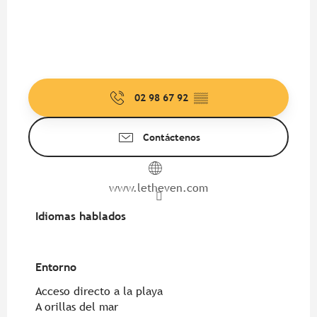
02 98 67 92
▒▒
Contáctenos
www.letheven.com
Idiomas hablados
Idiomas hablados
Entorno
Entorno
Acceso directo a la playa
A orillas del mar