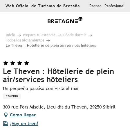
Aller
Web Oficial de Turismo de Bretaña
Prensa
Profesional
au
contenu
principal
Inicio
Prepara tu estancia
Dónde dormir
Todos los alojamientos
Le Theven : Hôtellerie de plein air/services hôteliers
Le Theven : Hôtellerie de plein
air/services hôteliers
Un pequeño paraíso con vista al mar
CAMPING
300 rue Pors Misclic, Lieu-dit du Theven, 29250 Sibiril
Cómo llegar
¡Voy en tren!