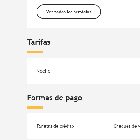
Ver todos los servicios
Tarifas
Tarifas 2026
Noche
Formas de pago
Tarjetas de crédito
Cheques de v