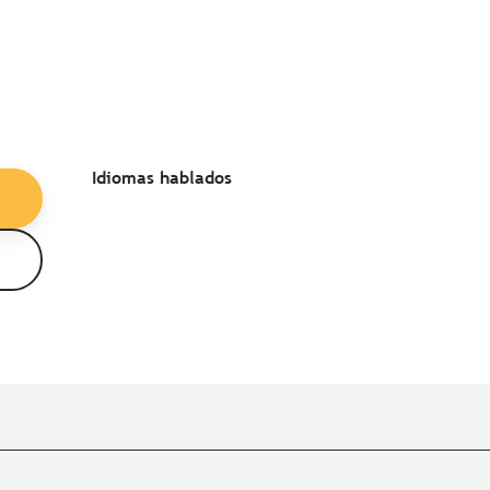
Idiomas hablados
Idiomas hablados