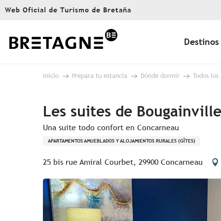
Aller
Web Oficial de Turismo de Bretaña
au
contenu
principal
Destinos
Inicio
Prepara tu estancia
Dónde dormir
Todos los
Les suites de Bougainvill
Una suite todo confort en Concarneau
APARTAMENTOS AMUEBLADOS Y ALOJAMIENTOS RURALES (GÎTES)
25 bis rue Amiral Courbet, 29900 Concarneau