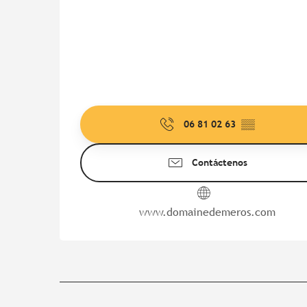
06 81 02 63
▒▒
Contáctenos
www.domainedemeros.com