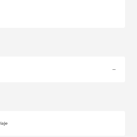
—
iaje