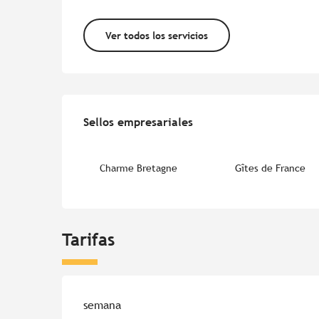
Ver todos los servicios
Oferta de prestacion
Sellos empresariales
Sellos empresariales
Charme Bretagne
Gîtes de France
Tarifas
Tarifas 2026
semana