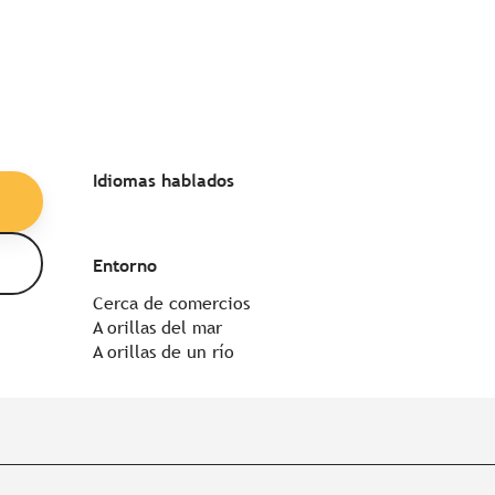
Idiomas hablados
Idiomas hablados
Entorno
Entorno
Cerca de comercios
A orillas del mar
A orillas de un río