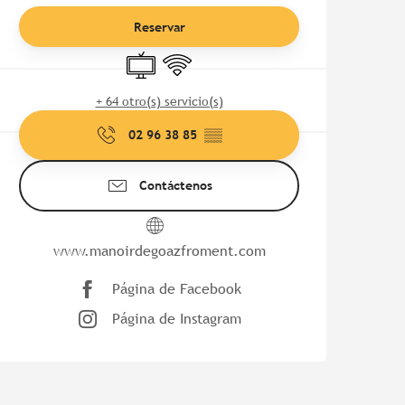
Reservar
Televisión
Wifi
+ 64 otro(s) servicio(s)
02 96 38 85
▒▒
Contáctenos
www.manoirdegoazfroment.com
Página de Facebook
Página de Instagram