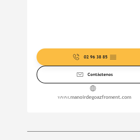
02 96 38 85
▒▒
Contáctenos
www.manoirdegoazfroment.com