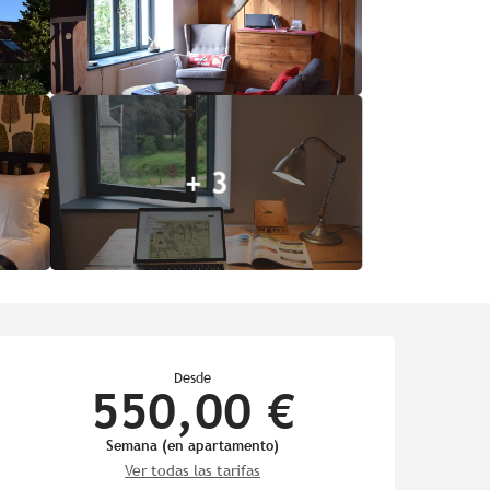
+ 3
Horarios y datos de contac
Desde
550,00 €
Semana (en apartamento)
Ver todas las tarifas