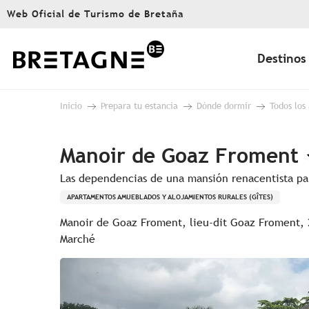
Aller
Web Oficial de Turismo de Bretaña
au
contenu
principal
Destinos
Inicio
Prepara tu estancia
Dónde dormir
Todos los
Manoir de Goaz Froment
Las dependencias de una mansión renacentista pa
APARTAMENTOS AMUEBLADOS Y ALOJAMIENTOS RURALES (GÎTES)
Manoir de Goaz Froment, lieu-dit Goaz Froment, 
Marché