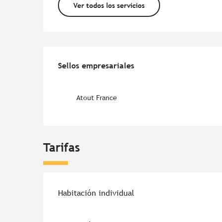
Ver todos los servicios
Oferta de prestacion
Sellos empresariales
Sellos empresariales
Atout France
Tarifas
Tarifas 2026
Habitación individual