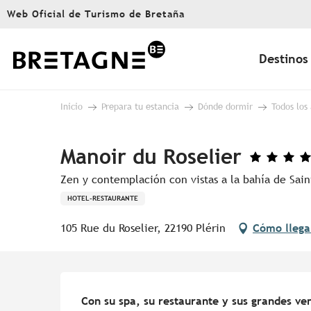
Aller
Web Oficial de Turismo de Bretaña
au
contenu
principal
Destinos
Inicio
Prepara tu estancia
Dónde dormir
Todos los
Manoir du Roselier
Zen y contemplación con vistas a la bahía de Sain
HOTEL-RESTAURANTE
105 Rue du Roselier, 22190 Plérin
Cómo llega
Descripción
Con su spa, su restaurante y sus grandes ven