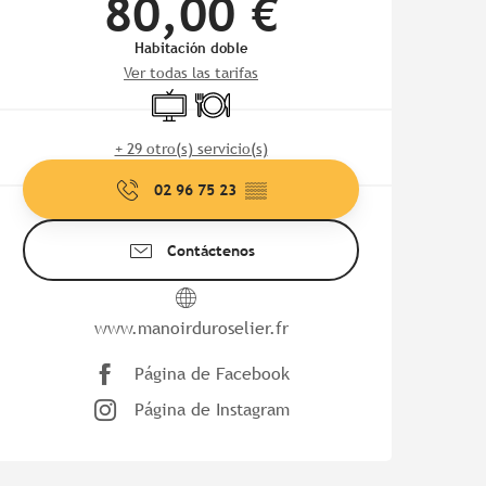
80,00 €
Habitación doble
Ver todas las tarifas
Televisión
Restaurante
+ 29 otro(s) servicio(s)
02 96 75 23
▒▒
Contáctenos
www.manoirduroselier.fr
Página de Facebook
Página de Instagram