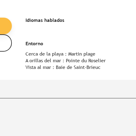
Idiomas hablados
Idiomas hablados
Entorno
Entorno
Cerca de la playa :
Martin plage
A orillas del mar :
Pointe du Roselier
Vista al mar :
Baie de Saint-Brieuc