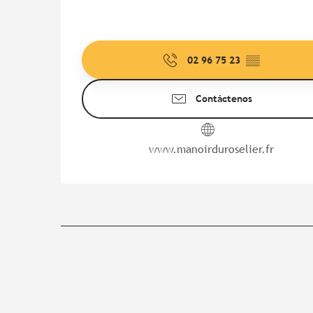
02 96 75 23
▒▒
Contáctenos
www.manoirduroselier.fr