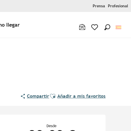
Prensa
Profesional
o llegar
Buscar
Voir les favoris
Ajouter aux favoris
Compartir
Añadir a mis favoritos
Horarios y datos de contac
Desde