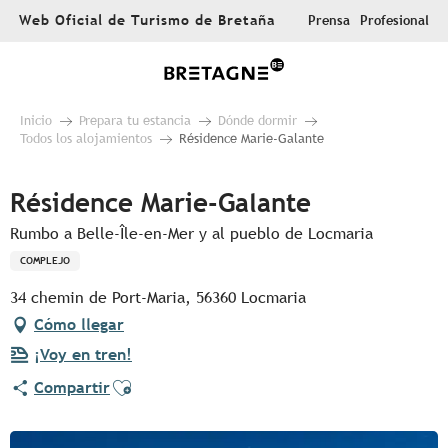
Aller
Web Oficial de Turismo de Bretaña
Prensa
Profesional
au
contenu
principal
Inicio
Prepara tu estancia
Dónde dormir
Todos los alojamientos
Résidence Marie-Galante
Résidence Marie-Galante
Rumbo a Belle-Île-en-Mer y al pueblo de Locmaria
COMPLEJO
34 chemin de Port-Maria, 56360 Locmaria
Cómo llegar
¡Voy en tren!
Ajouter aux favoris
Compartir