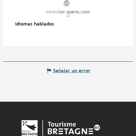
www.loc-maria.com
Idiomas hablados
Idiomas hablados
Señalar un error