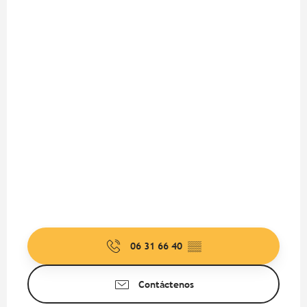
06 31 66 40
▒▒
Contáctenos