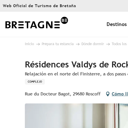
Aller
Web Oficial de Turismo de Bretaña
au
contenu
principal
Destinos
Inicio
Prepara tu estancia
Dónde dormir
Todos los
Résidences Valdys de Ro
Relajación en el norte del Finisterre, a dos pasos
COMPLEJO
Rue du Docteur Bagot, 29680 Roscoff
Cómo l