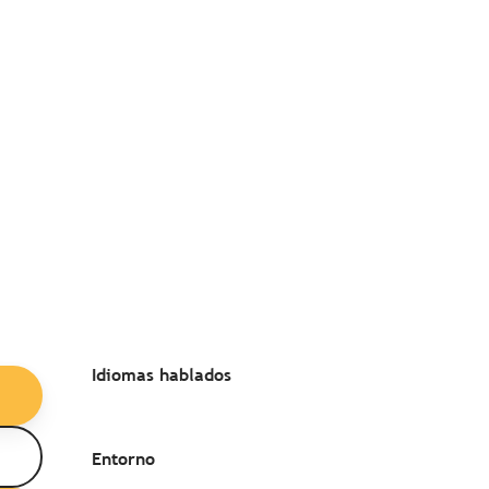
Idiomas hablados
Idiomas hablados
Entorno
Entorno