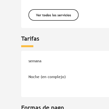
Ver todos los servicios
Tarifas
Tarifas 2026
semana
Noche (en complejo)
Formas de pago