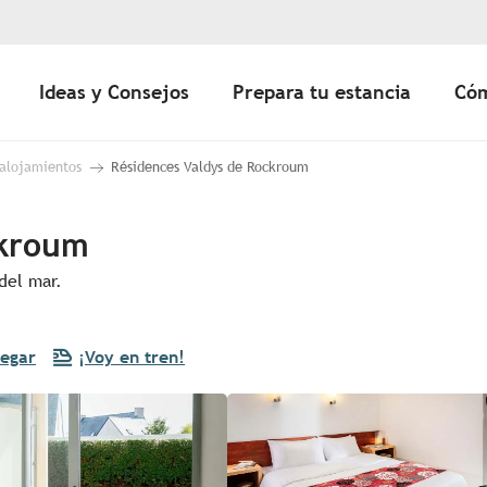
Ideas y Consejos
Prepara tu estancia
Cóm
 alojamientos
Résidences Valdys de Rockroum
ckroum
 del mar.
legar
¡Voy en tren!