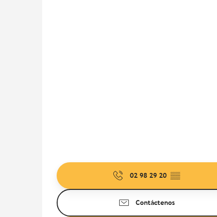
02 98 29 20
▒▒
Contáctenos