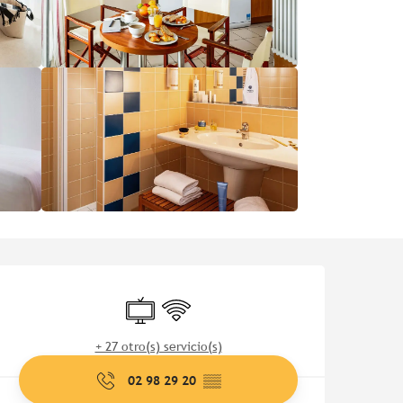
Horarios y datos de contac
Televisión
Wifi
+ 27 otro(s) servicio(s)
02 98 29 20
▒▒