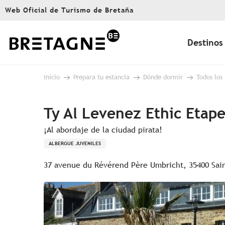
Aller
Web Oficial de Turismo de Bretaña
au
contenu
principal
Destinos
Inicio
Prepara tu estancia
Dónde dormir
Todos los
Ty Al Levenez Ethic Etape
¡Al abordaje de la ciudad pirata!
ALBERGUE JUVENILES
37 avenue du Révérend Père Umbricht, 35400 Sai