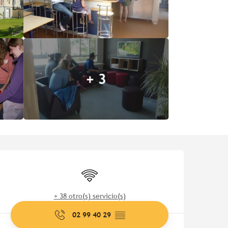
+ 3
Horarios y datos de contac
Wifi
+ 38 otro(s) servicio(s)
02 99 40 29
▒▒