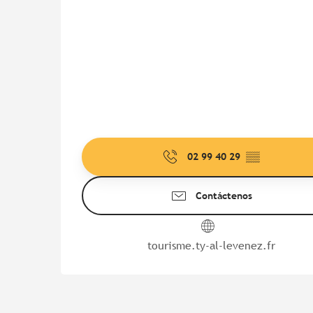
02 99 40 29
▒▒
Contáctenos
tourisme.ty-al-levenez.fr