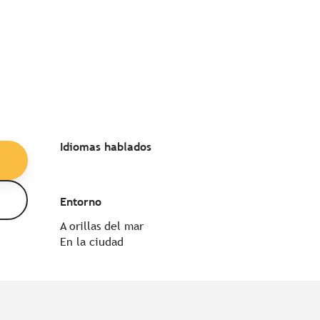
Idiomas hablados
Idiomas hablados
Entorno
Entorno
A orillas del mar
En la ciudad