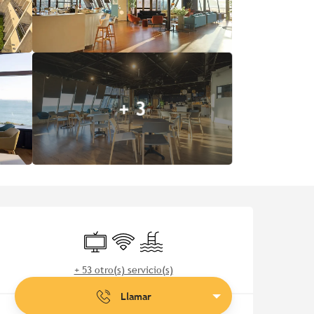
+ 3
Horarios y datos de contac
Televisión
Wifi
Piscina
+ 53 otro(s) servicio(s)
Llamar