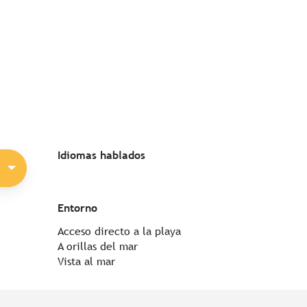
Idiomas hablados
Idiomas hablados
Entorno
Entorno
Acceso directo a la playa
A orillas del mar
Vista al mar