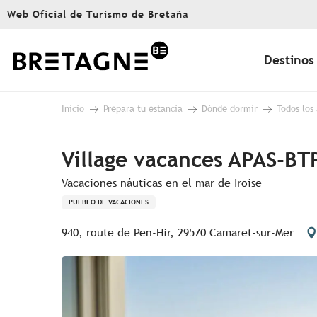
Aller
Web Oficial de Turismo de Bretaña
au
contenu
principal
Destinos
Inicio
Prepara tu estancia
Dónde dormir
Todos los
Village vacances APAS-BT
Vacaciones náuticas en el mar de Iroise
PUEBLO DE VACACIONES
940, route de Pen-Hir, 29570 Camaret-sur-Mer