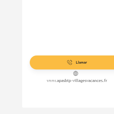
Llamar
www.apasbtp-villagesvacances.fr