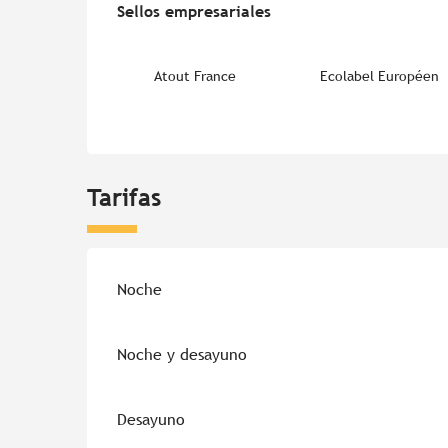
Sellos empresariales
Sellos empresariales
Atout France
Ecolabel Européen
Tarifas
Tarifas 2026
Noche
Noche y desayuno
Desayuno