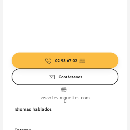
02 98 67 02
▒▒
Contáctenos
www.les-mouettes.com
Idiomas hablados
Idiomas hablados