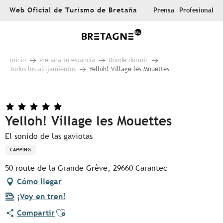
Aller
Web Oficial de Turismo de Bretaña
Prensa
Profesional
au
contenu
principal
Inicio
Prepara tu estancia
Dónde dormir
Todos los alojamientos
Yelloh! Village les Mouettes
Yelloh! Village les Mouettes
El sonido de las gaviotas
CAMPING
50 route de la Grande Grève, 29660 Carantec
Cómo llegar
¡Voy en tren!
Ajouter aux favoris
Compartir