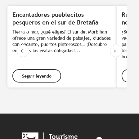
Encantadores pueblecitos
Ruta e
pesqueros en el sur de Bretaña
norte
Tierra o mar, ¿qué eliges? El sur del Morbihan
¿Buscas 
ofrece una gran variedad de paisajes, ciudades
vacacion
con encanto, puertos pintorescos… ¡Descubre
pasos de
en 6 días las visitas obligadas!...
losviaje
bretona
Seguir leyendo
Seg