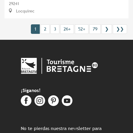
29241
Locquirec
1
2
3
26+
52+
79
❯
❯❯
¡Síganos!
No te pierdas nuestra newsletter para