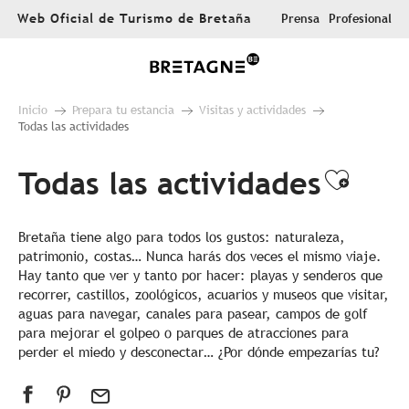
Aller
Web Oficial de Turismo de Bretaña
Prensa
Profesional
au
contenu
principal
Inicio
Prepara tu estancia
Visitas y actividades
Todas las actividades
Todas las actividades
Ajout
Bretaña tiene algo para todos los gustos: naturaleza,
patrimonio, costas… Nunca harás dos veces el mismo viaje.
Hay tanto que ver y tanto por hacer: playas y senderos que
recorrer, castillos, zoológicos, acuarios y museos que visitar,
aguas para navegar, canales para pasear, campos de golf
para mejorar el golpeo o parques de atracciones para
perder el miedo y desconectar… ¿Por dónde empezarías tu?