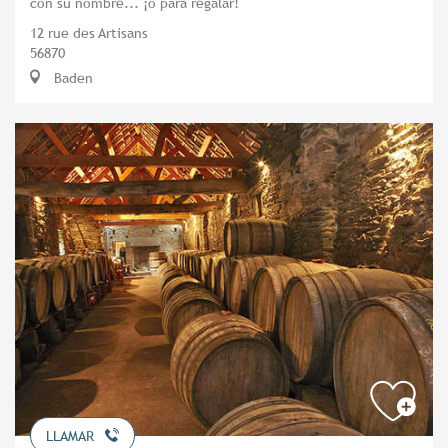
con su nombre... ¡o para regalar!
12 rue des Artisans
56870
Baden
LLAMAR