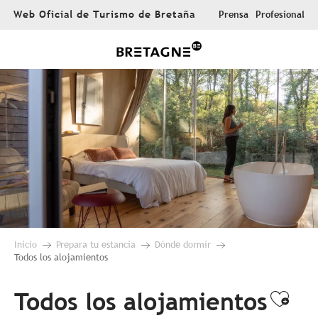
Aller
Web Oficial de Turismo de Bretaña
Prensa
Profesional
au
contenu
principal
Inicio
Prepara tu estancia
Dónde dormir
Todos los alojamientos
Todos los alojamientos
Ajou