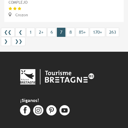
COMPLEJO
Crozon
❮❮
❮
1
2+
6
7
8
85+
170+
263
❯
❯❯
¡Síganos!