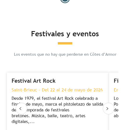
Festivales y eventos
Los eventos que no hay que perderse en Côtes d’Armor
Festival Art Rock
Fiesta
Saint-Brieuc - Del 22 al 24 de mayo de 2026
Erquy -
Desde 1979, el festival Art Rock celebrado a
Los puer
finales de mayo, marca el pistoletazo de salida
Portrieu
de la temporada de festivales
de vieir
bretones. Música, baile, teatro, artes
abril, u
digitales,...