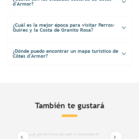
d'Armor?
¿Cuál es la mejor época para visitar Perros-
Guirec y la Costa de Granito Rosa?
¿Dónde puedo encontrar un mapa turístico de
Côtes d'Armor?
También te gustará
La provincia de Finistère
L