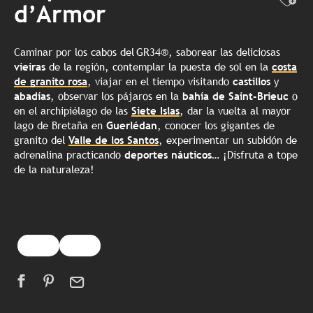
Ajo
d’Armor
Caminar por los cabos del GR34®, saborear las deliciosas
vieiras
de la región, contemplar la puesta de sol en la
costa
de granito
rosa
, viajar en el tiempo visitando
castillos
y
abadías
, observar los pájaros en la
bahía de Saint-Brieuc
o
en el archipiélago de las
Siete
Islas
, dar la vuelta al mayor
lago de Bretaña en
Guerlédan
, conocer los gigantes de
granito del
Valle de los Santos
, experimentar un subidón de
adrenalina practicando
deportes náuticos…
¡Disfruta a tope
de la naturaleza!