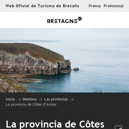
Aller
Web Oficial de Turismo de Bretaña
Prensa
Profesional
au
contenu
principal
Inicio
Destinos
Las provincias
La provincia de Côtes d’Armor
La provincia de Côtes