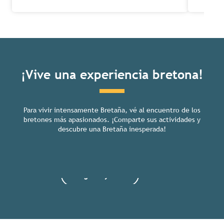
¡Vive una experiencia bretona!
Para vivir intensamente Bretaña, vé al encuentro de los
bretones más apasionados. ¡Comparte sus actividades y
7 islas accesibles en barco para
descubre una Bretaña inesperada!
observar las aves
Seguir leyendo