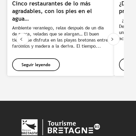
Cinco restaurantes de lo más
¿Dónd
agradables, con los pies en el
produ
agua…
¿Uno de
Deleitar
Ambiente veraniego, relax después de un día
un ento
de pesca, veladas que se alargan… El buen
acudir a
tiempo se disfruta en las playas bretonas entre
farolillos y madera a la deriva. El tiempo...
Seguir leyendo
Seg