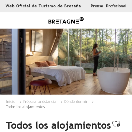
Aller
Web Oficial de Turismo de Bretaña
Prensa
Profesional
au
contenu
principal
Inicio
Prepara tu estancia
Dónde dormir
Todos los alojamientos
Todos los alojamientos
Ajou