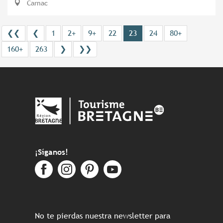
Carnac
❮❮
❮
1
2+
9+
22
23
24
80+
160+
263
❯
❯❯
¡Síganos!
No te pierdas nuestra newsletter para