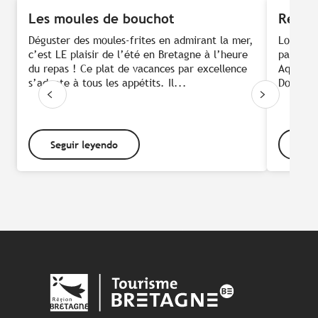
Les moules de bouchot
Receta
Déguster des moules-frites en admirant la mer,
Los “pal
c’est LE plaisir de l’été en Bretagne à l’heure
para la
du repas ! Ce plat de vacances par excellence
Aquí, l
s’adapte à tous les appétits. Il...
Dorados 
Seguir leyendo
Seg