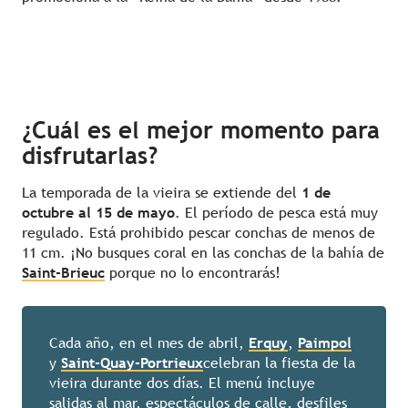
¿Cuál es el mejor momento para
disfrutarlas?
La temporada de la vieira se extiende del
1 de
octubre al 15 de mayo
. El período de pesca está muy
regulado. Está prohibido pescar conchas de menos de
11 cm. ¡No busques coral en las conchas de la bahía de
Saint-Brieuc
porque no lo encontrarás!
Cada año, en el mes de abril,
Erquy
,
Paimpol
y
Saint-Quay-Portrieux
celebran la fiesta de la
vieira durante dos días. El menú incluye
salidas al mar, espectáculos de calle, desfiles