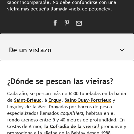
sabor incomparable. No debe confundirse con una
vieira más pequeña llamada «noix de pétoncle».
De un vistazo
¿Dónde se pescan las vieiras?
Cada año, se pescan más de 6500 toneladas en la bahía
de
Saint-Brieuc
, à
Erquy
,
Saint-Quay-Portrieux
y
Loguivy-de-la-Mer.
Dragadas por barcos de pesca
especializados llamados
coquilliers
, habitan en el
fondo arenoso entre 5 y 40 metros de profundidad. En
Costas de Armor,
la Cofradía de la vieira
promueve y
promociona a la «Reina de la Bahía» desde 1988.