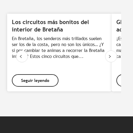
Los circuitos más bonitos del
GR® 34
interior de Bretaña
aduan
En Bretaña, los senderos más trillados suelen
¡Es uno 
ser los de la costa, pero no son los únicos… ¿Y
camino l
si por cambiar te animas a recorrer la Bretaña
mar… El 
interior? Estos cinco circuitos que...
catalog
Seguir leyendo
Seg