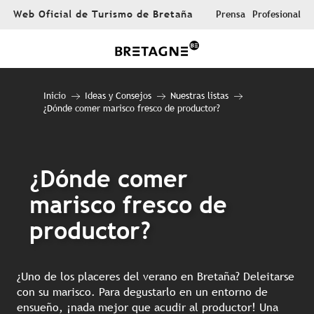
Aller
Web Oficial de Turismo de Bretaña
Prensa
Profesional
au
contenu
principal
Inicio
Ideas y Consejos
Nuestras listas
¿Dónde comer marisco fresco de productor?
¿Dónde comer
marisco fresco de
productor?
¿Uno de los placeres del verano en Bretaña? Deleitarse
con su marisco. Para degustarlo en un entorno de
ensueño, ¡nada mejor que acudir al productor! Una