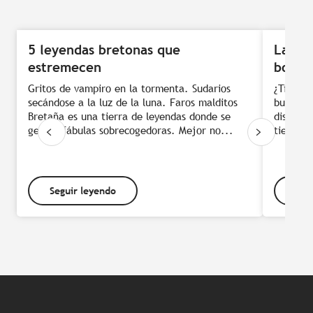
5 leyendas bretonas que
Las ex
estremecen
bonita
Gritos de vampiro en la tormenta. Sudarios
¿Tienes 
secándose a la luz de la luna. Faros malditos
buscas e
Bretaña es una tierra de leyendas donde se
disfruta
gestan fábulas sobrecogedoras. Mejor no...
tienes q
Seguir leyendo
Seg