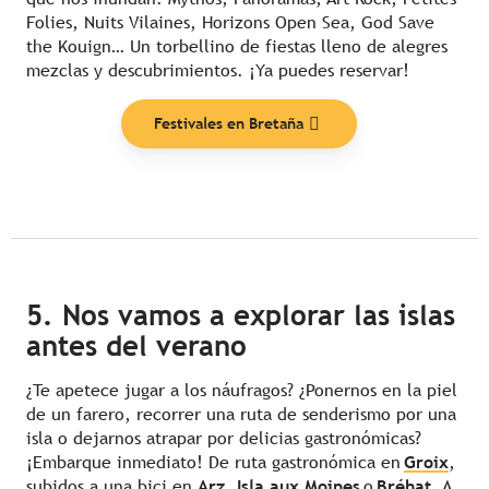
Folies, Nuits Vilaines, Horizons Open Sea, God Save
the Kouign… Un torbellino de fiestas lleno de alegres
mezclas y descubrimientos. ¡Ya puedes reservar!
Festivales en Bretaña
5. Nos vamos a explorar las islas
antes del verano
¿Te apetece jugar a los náufragos? ¿Ponernos en la piel
de un farero, recorrer una ruta de senderismo por una
isla o dejarnos atrapar por delicias gastronómicas?
¡Embarque inmediato! De ruta gastronómica en
Groix
,
subidos a una bici en
Arz
,
Isla aux Moines
o
Bréhat
. A