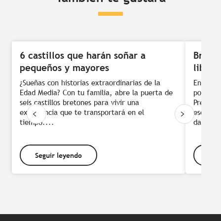
6 castillos que harán soñar a
Bretañ
pequeños y mayores
libre
¿Sueñas con historias extraordinarias de la
En Bret
Edad Media? Con tu familia, abre la puerta de
por doqu
seis castillos bretones para vivir una
Presta a
experiencia que te transportará en el
esconde
tiempo....
das...
Seguir leyendo
Seg