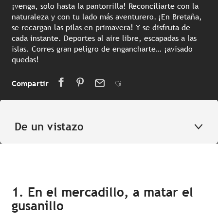
¡venga, solo hasta la pantorrilla! Reconciliarte con la
naturaleza y con tu lado más aventurero. ¡En Bretaña,
se recargan las pilas en primavera! Y se disfruta de
cada instante. Deportes al aire libre, escapadas a las
islas. Corres gran peligro de engancharte… ¡avisado
quedas!
Compartir
Ajouter aux favoris
De un vistazo
1. En el mercadillo, a matar el
gusanillo