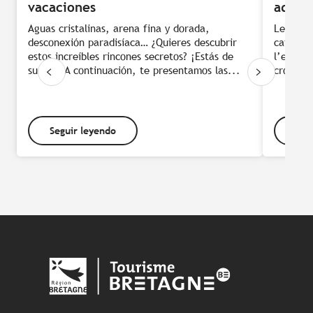
vacaciones
adress
Aguas cristalinas, arena fina y dorada,
Le mercu
desconexión paradisíaca… ¿Quieres descubrir
cafés li
estos increíbles rincones secretos? ¡Estás de
l’esprit
suerte! A continuación, te presentamos las...
croquant
Seguir leyendo
Seg