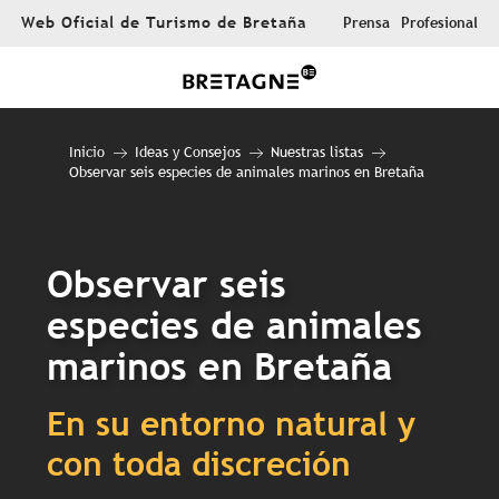
Aller
Web Oficial de Turismo de Bretaña
Prensa
Profesional
au
contenu
principal
Inicio
Ideas y Consejos
Nuestras listas
Observar seis especies de animales marinos en Bretaña
Observar seis
especies de animales
marinos en Bretaña
En su entorno natural y
con toda discreción