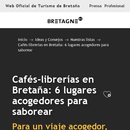
Aller
Web Oficial de Turismo de Bretaña
Prensa
Profesional
au
contenu
principal
Inicio
Ideas y Consejos
Nuestras listas
Cafés-librerías en Bretaña: 6 lugares acogedores para
saborear
Cafés-librerías en
Bretaña: 6 lugares
Ajout
acogedores para
saborear
Para un viaje acogedor,