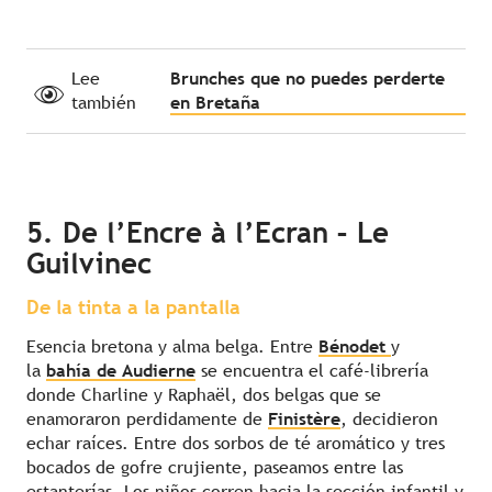
Lee
Brunches que no puedes perderte
también
en Bretaña
5. De l’Encre à l’Ecran – Le
Guilvinec
De la tinta a la pantalla
Esencia bretona y alma belga. Entre
Bénodet
y
la
bahía de Audierne
se encuentra el café-librería
donde Charline y Raphaël, dos belgas que se
enamoraron perdidamente de
Finistère
, decidieron
echar raíces. Entre dos sorbos de té aromático y tres
bocados de gofre crujiente, paseamos entre las
estanterías. Los niños corren hacia la sección infantil y