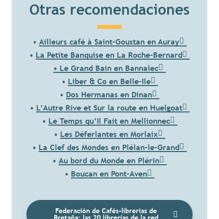
Otras recomendaciones
•
Ailleurs café à Saint-Goustan en Auray
•
La Petite Banquise en La Roche-Bernard
• Le Grand Bain en Bannalec
•
Liber & Co en Belle-Ile
•
Dos Hermanas en Dinan
•
L’Autre Rive et Sur la route en Huelgoat
•
Le Temps qu’Il Fait en Mellionnec
•
Les Déferlantes en Morlaix
•
La Clef des Mondes en Plélan-le-Grand
•
Au bord du Monde en Plérin
•
Boucan en Pont-Aven
Federación de Cafés-librerías de
Bretaña: las 20 librerías de la red