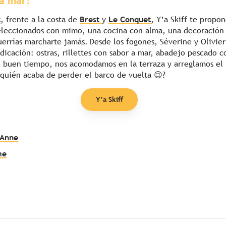
a mar!
t
, frente a la costa de
Brest
y
Le Conquet
, Y’a Skiff te propo
seleccionados con mimo, una cocina con alma, una decoración v
uerrías marcharte jamás. Desde los fogones, Séverine y Olivie
dicación: ostras, rillettes con sabor a mar, abadejo pescado c
 buen tiempo, nos acomodamos en la terraza y arreglamos el
 quién acaba de perder el barco de vuelta 😉?
Y’a Skiff
 Anne
me