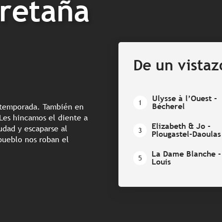
retaña
De un vistaz
Ulysse à l’Ouest -
1
Bécherel
 temporada. También en
¿Les hincamos el diente a
Elizabeth & Jo -
iudad y escaparse al
3
Plougastel-Daoulas
 pueblo nos roban el
La Dame Blanche - 
5
Louis