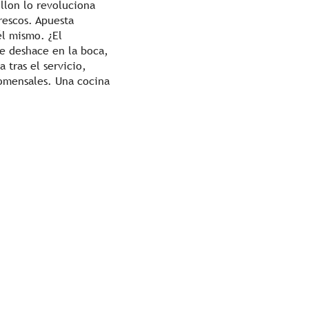
illon lo revoluciona
frescos. Apuesta
él mismo. ¿El
se deshace en la boca,
 tras el servicio,
comensales. Una cocina