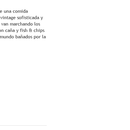
ne una comida
intage sofisticada y
r van marchando los
on caña y fish & chips
 mundo bañados por la