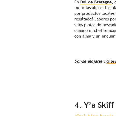
En
Dol-de-Bretagne
, 
todo: las almas, los p
por productos locales
resultado? Sabores po
y los platos de pescad
cuando el chef se ace
con alma y un encuent
Dónde alojarse :
Gîte
4. Y’a Skif