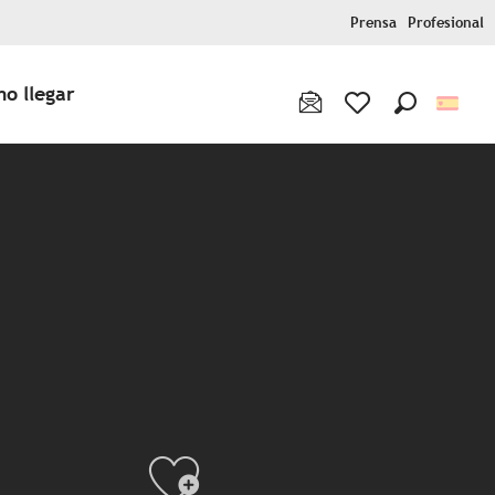
Prensa
Profesional
o llegar
Buscar
Voir les favoris
Ajouter aux