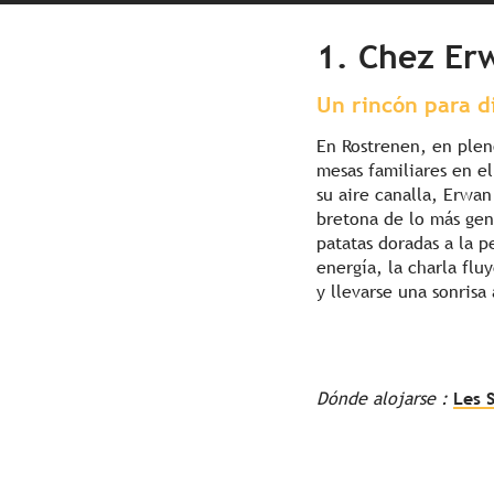
1. Chez Er
Un rincón para d
En Rostrenen, en ple
mesas familiares en e
su aire canalla, Erwan
bretona de lo más gene
patatas doradas a la p
energía, la charla flu
y llevarse una sonrisa
Dónde alojarse :
Les S