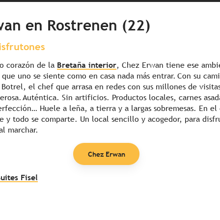
wan en Rostrenen (22)
isfrutones
no corazón de la
Bretaña interior
, Chez Erwan tiene ese ambi
l que uno se siente como en casa nada más entrar. Con su cami
 Botrel, el chef que arrasa en redes con sus millones de visita
rosa. Auténtica. Sin artificios. Productos locales, carnes asad
erfección… Huele a leña, a tierra y a largas sobremesas. En el
ye y todo se comparte. Un local sencillo y acogedor, para disf
 al marchar.
Chez Erwan
uites Fisel