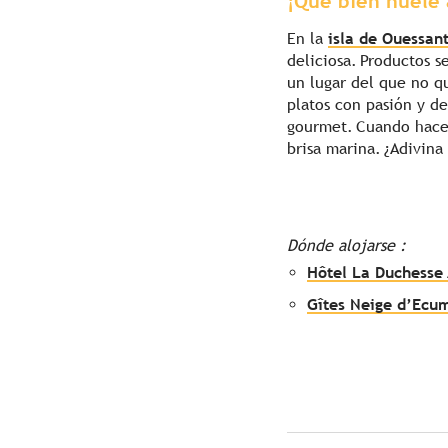
¡Qué bien huele 
En la
isla de Ouessan
deliciosa. Productos 
un lugar del que no q
platos con pasión y de
gourmet. Cuando hace
brisa marina. ¿Adivina
Dónde alojarse :
Hôtel La Duchesse
Gîtes Neige d’Ecu