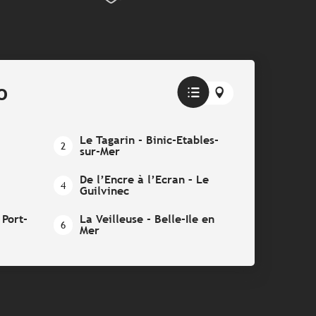
o
Le Tagarin - Binic-Etables-
2
sur-Mer
De l’Encre à l’Ecran – Le
4
Guilvinec
Port-
La Veilleuse - Belle-Ile en
6
Mer