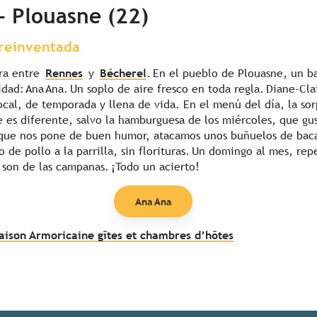
– Plouasne (22)
 reinventada
ura entre
Rennes
y
Bécherel
. En el pueblo de Plouasne, un ba
idad: Ana Ana. Un soplo de aire fresco en toda regla. Diane-C
ocal, de temporada y llena de vida. En el menú del día, la so
 es diferente, salvo la hamburguesa de los miércoles, que gu
que nos pone de buen humor, atacamos unos buñuelos de bacal
 de pollo a la parrilla, sin florituras. Un domingo al mes, re
 son de las campanas. ¡Todo un acierto!
Ana Ana
aison Armoricaine gîtes et chambres d’hôtes